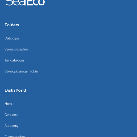
Folders
Catalogus
Vijverconcepten
Tuincatalogus
Vijveroplossingen folder
Distri Pond
Home
Over ons
Academy
Evenementen