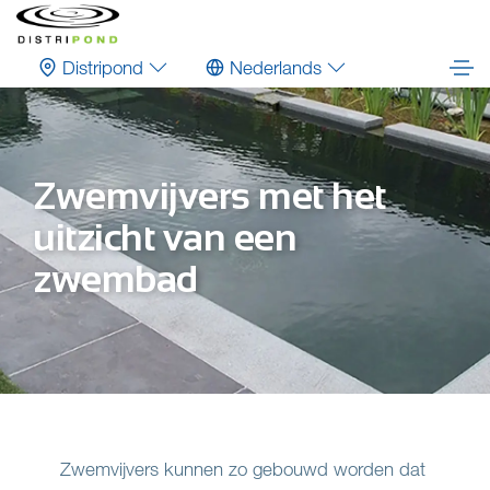
Distripond
Nederlands
Zwemvijvers met het
uitzicht van een
zwembad
Zwemvijvers kunnen zo gebouwd worden dat