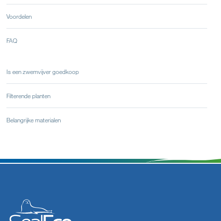
Voordelen
FAQ
Is een zwemvijver goedkoop
Filterende planten
Belangrijke materialen