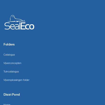
Folders
Catalogus
Vijverconcepten
Tuincatalogus
Vijveroplossingen folder
Distri Pond
Home