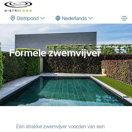
Distripond
Nederlands
Formele zwemvijver
Een strakke zwemvijver voorzien van een