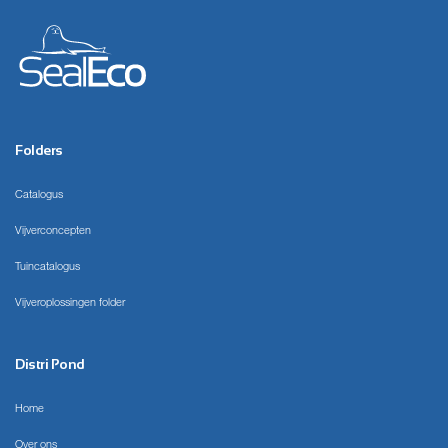
Folders
Catalogus
Vijverconcepten
Tuincatalogus
Vijveroplossingen folder
Distri Pond
Home
Over ons