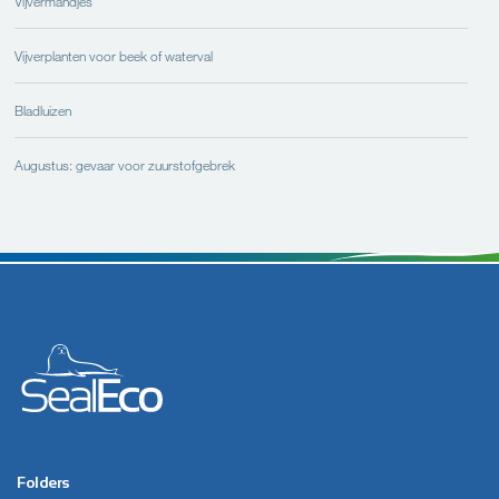
Vijvermandjes
Vijverplanten voor beek of waterval
Bladluizen
Augustus: gevaar voor zuurstofgebrek
Folders