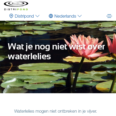
Distripond
Nederlands
Wat je nog niet wist over
waterlelies
Waterlelies mogen niet ontbreken in je vijver.