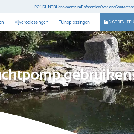
PONDLINER
Kenniscentrum
Referenties
Over ons
Contacteer
en
Vijveroplossingen
Tuinoplossingen
DISTRIBUTE
uchtpomp gebruiken