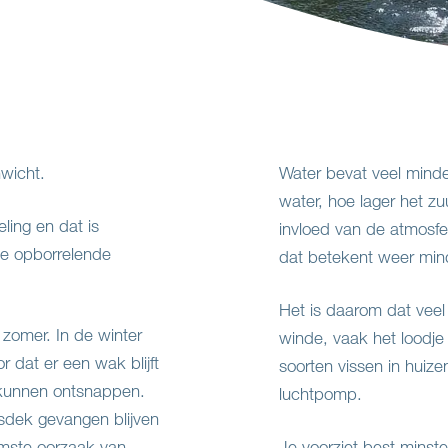
nwicht.
Water bevat veel minde
water, hoe lager het zu
ling en dat is
invloed van de atmosfer
De opborrelende
dat betekent weer minde
Het is daarom dat veel 
 zomer. In de winter
winde, vaak het loodje 
r dat er een wak blijft
soorten vissen in huize
r kunnen ontsnappen.
luchtpomp.
jsdek gevangen blijven
amste oorzaak van
Je voorziet best minste