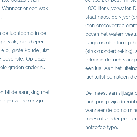
er. Wanneer er een wak
1000 liter vijverwater
.
staat naast de vijver (d
(een omgekeerde emmer
n de luchtpomp in de
boven het waterniveau,
pervlak, niet dieper
fungeren als sifon op 
 bij grote koude juist
(stroomonderbreking). Al
e bovenste. Op deze
retour in de luchtslang
vele graden onder nul
een lus. Aan het uitei
luchtuitstroomsteen die 
n bij de aanrijking met
De meest aan slijtage
ntjes zal zeker zijn
luchtpomp zijn de rub
wanneer de pomp minde
meestal zonder proble
hetzelfde type.