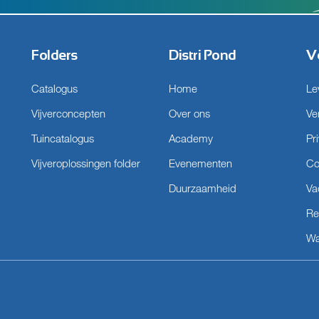
Folders
Distri Pond
V
Catalogus
Home
Le
Vijverconcepten
Over ons
Ve
Tuincatalogus
Academy
Pr
Vijveroplossingen folder
Evenementen
Co
Duurzaamheid
Va
Re
Wa