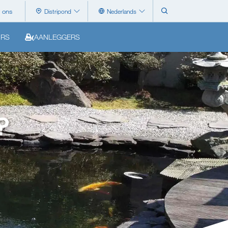
 ons
Distripond
Nederlands
URS
AANLEGGERS
?