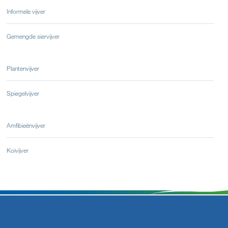
Informele vijver
Gemengde siervijver
Plantenvijver
Spiegelvijver
Amfibieënvijver
Koivijver