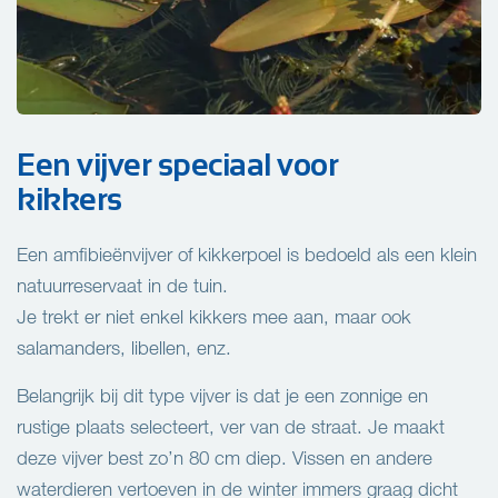
Een vijver speciaal voor
kikkers
Een amfibieënvijver of kikkerpoel is bedoeld als een klein
natuurreservaat in de tuin.
Je trekt er niet enkel kikkers mee aan, maar ook
salamanders, libellen, enz.
Belangrijk bij dit type vijver is dat je een zonnige en
rustige plaats selecteert, ver van de straat. Je maakt
deze vijver best zo’n 80 cm diep. Vissen en andere
waterdieren vertoeven in de winter immers graag dicht