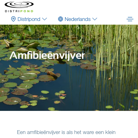
Distripond
Nederlands
Amfibieënvijver
Een amfibieënvijver is als het ware een klein