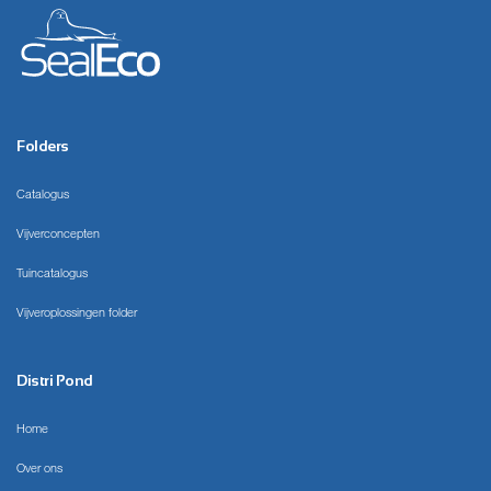
Folders
Catalogus
Vijverconcepten
Tuincatalogus
Vijveroplossingen folder
Distri Pond
Home
Over ons