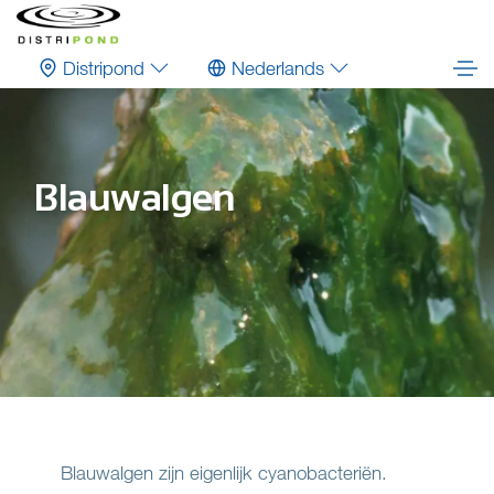
Distripond
Nederlands
Blauwalgen
Blauwalgen zijn eigenlijk cyanobacteriën.