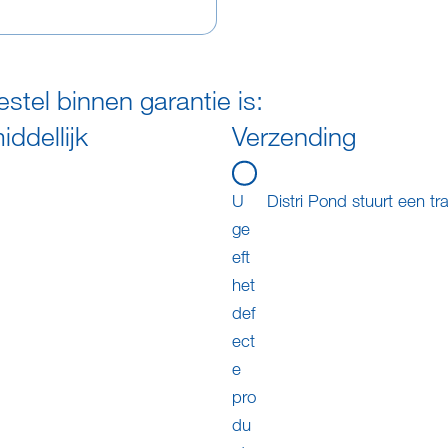
stel binnen garantie is:
ddellijk
Verzending
U
Distri Pond stuurt een t
ge
eft
het
def
ect
e
pro
du