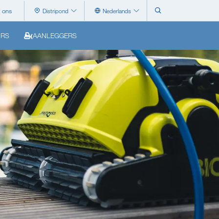
 ons
Distripond
Nederlands
URS
AANLEGGERS