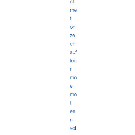
ct
me
t
on
ze
ch
auf
feu
r
me
e
me
t
ee
n
vol