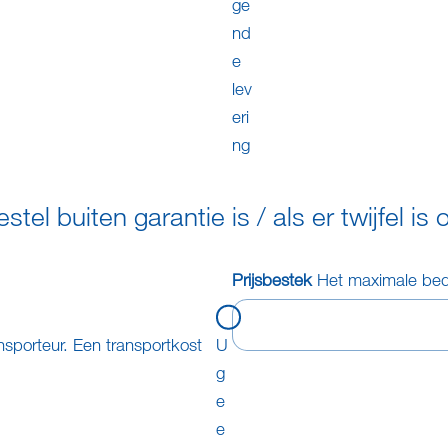
ge
nd
e
lev
eri
ng
el buiten garantie is / als er twijfel is 
Prijsbestek
Het maximale bed
nsporteur. Een transportkost
U
g
e
e