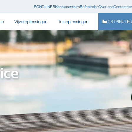
PONDLINER
Kenniscentrum
Referenties
Over ons
Contacteer
en
Vijveroplossingen
Tuinoplossingen
DISTRIBUTE
ice