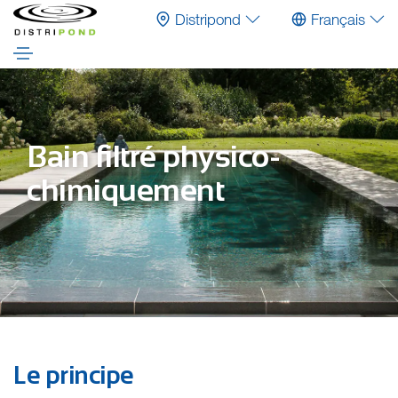
Distripond
Français
Bain filtré physico-
chimiquement
Le principe