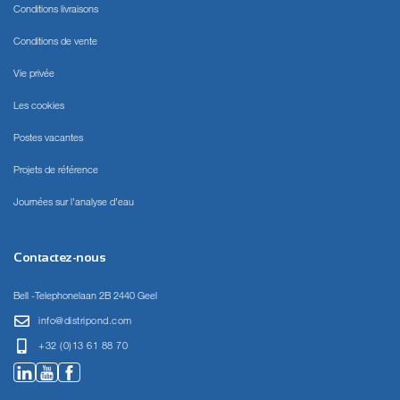
Conditions livraisons
Conditions de vente
Vie privée
Les cookies
Postes vacantes
Projets de référence
Journées sur l’analyse d’eau
Contactez-nous
Bell -Telephonelaan 2B 2440 Geel
info@distripond.com
+32 (0)13 61 88 70