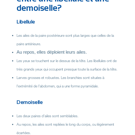
demoiselle?
Libellule
Les ailes de la paire postérieure sont plus larges que celles de la
paire antérieure.
Au repos, elles déploient leurs ailes.
Les yeux se touchent sur le dessus de la tête. Les libellules ont de
très grands yeux qui occupent presque toute la surface de la tête.
Larves grosses et robustes. Les branchies sont situées à
l'extrémité de l'abdomen, qui a une forme pyramidale.
Demoiselle
Les deux paires d'ailes sont semblables.
Au repos, les ailes sont repliées le long du corps, ou légèrement
écartées.