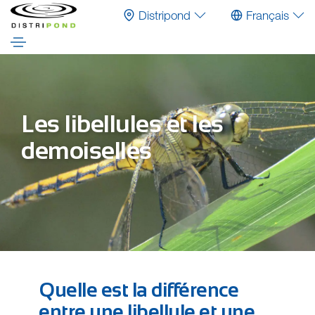
Distripond
Français
Les libellules et les
demoiselles
Quelle est la différence
entre une libellule et une